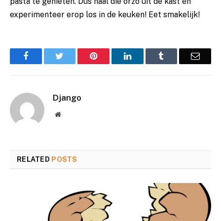
pasta te genieten. Dus haal die ⁢orzo​ uit de kast​ en​
experimenteer erop los in de​ keuken! Eet smakelijk!
Facebook
Twitter
Pinterest
LinkedIn
Tumblr
Email
Django
Website
RELATED
POSTS