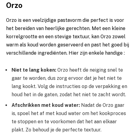
Orzo
Orzo is⁢ een veelzijdige pastavorm ⁢die perfect is ​voor‌
het bereiden van heerlijke gerechten. ⁢Met ⁤een kleine
korrelgrootte en een ⁤stevige textuur,​ kan Orzo zowel
warm als⁤ koud ‌worden geserveerd en past⁤ het⁤ goed bij
verschillende⁣ ingrediënten. ⁣Hier zijn enkele handige :
Niet te lang koken:
Orzo heeft de neiging snel te ​
gaar te worden, ‍dus⁤ zorg ervoor‌ dat je ‌het niet te
lang kookt. Volg de instructies ⁢op de ⁤verpakking⁤ en
houd​ het in de gaten, zodat het niet te zacht wordt.
Afschrikken met koud ⁢water:
⁣Nadat de Orzo ⁣gaar
is, spoel het af ‌met‍ koud ⁢water ⁤om het kookproces
te stoppen en te ⁢voorkomen dat het aan elkaar
plakt.‍ Zo behoud je‍ de⁣ perfecte‌ textuur.