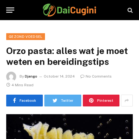
GEZOND VOEDSEL
Orzo pasta: alles wat je moet
weten en bereidingstips
By
Django
October 14, 2024
No Comments
4 Mins Read
Facebook
Twitter
Pinterest