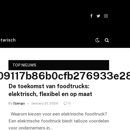
Facebook
Twitter
Instagram
tarisch
TOP NIEUWS
9117b86b0cfb276933e28
De toekomst van foodtrucks:
elektrisch, flexibel en op maat
By
Django
January 21, 2026
0
Waarom kiezen voor een elektrische foodtruck?
Een elektrische foodtruck biedt talloze voordelen
voor ondernemers in…