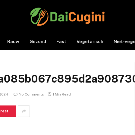
Rauw
Gezond
Fast
Vegetarisch
Niet-vege
a085b067c895d2a908730
 2024
No Comments
1 Min Read
erest