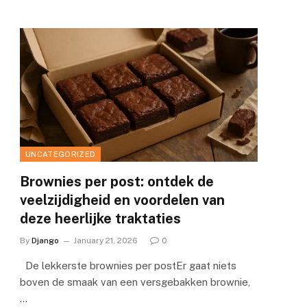
UNCATEGORIZED
Brownies per post: ontdek de
veelzijdigheid en voordelen van
e
deze heerlijke traktaties
By
Django
January 21, 2026
0
De lekkerste brownies per postEr gaat niets
boven de smaak van een versgebakken brownie,
…