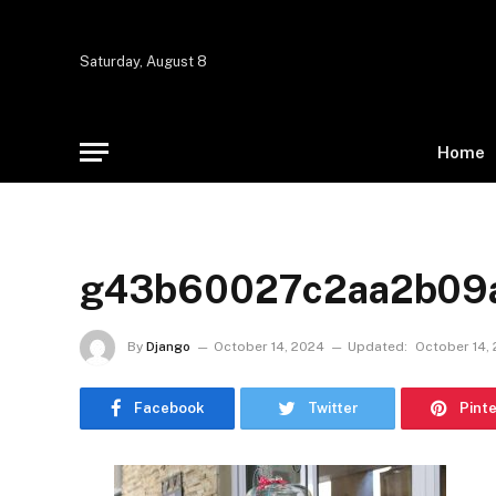
Saturday, August 8
Home
g43b60027c2aa2b09
By
Django
October 14, 2024
Updated:
October 14,
Facebook
Twitter
Pint