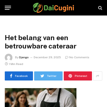
Het belang van een
betrouwbare cateraar
By
Django
December 29, 2025
No Comments
1 Min Read
Facebook
Twitter
Pinterest