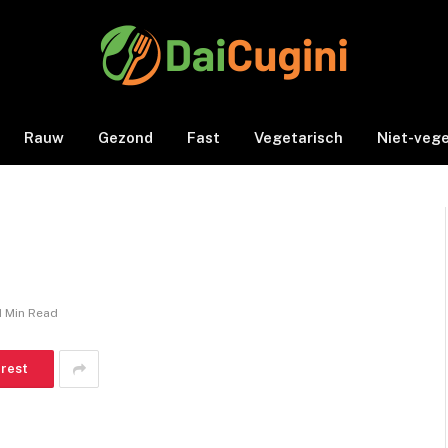
Rauw
Gezond
Fast
Vegetarisch
Niet-vege
1 Min Read
erest