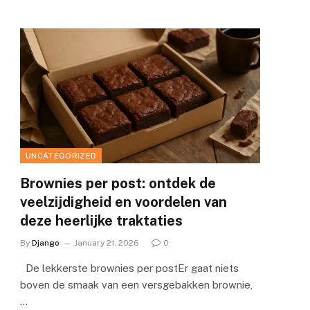
UNCATEGORIZED
Brownies per post: ontdek de
veelzijdigheid en voordelen van
deze heerlijke traktaties
By
Django
January 21, 2026
0
e
De lekkerste brownies per postEr gaat niets
boven de smaak van een versgebakken brownie,
…