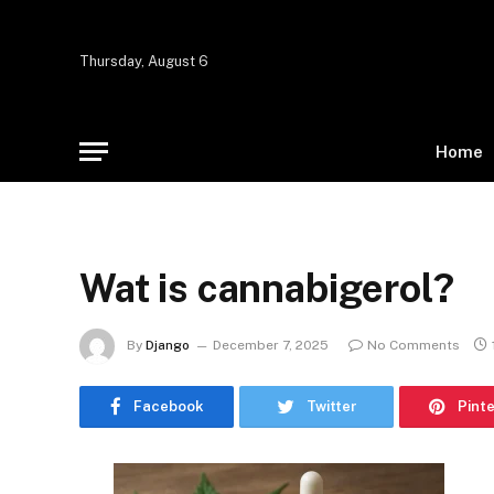
Thursday, August 6
Home
Wat is cannabigerol?
By
Django
December 7, 2025
No Comments
Facebook
Twitter
Pint