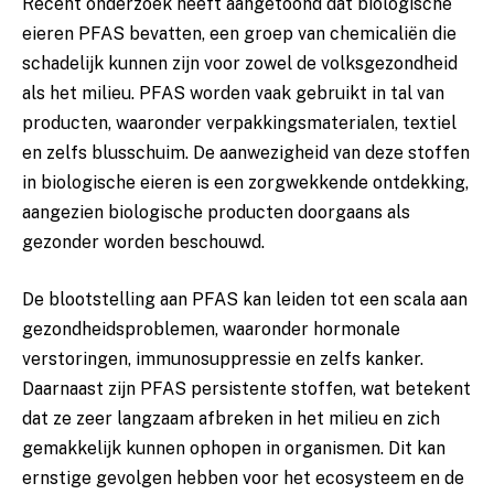
Recent ⁣onderzoek heeft aangetoond dat biologische‌
eieren⁤ PFAS bevatten, een groep van chemicaliën die
schadelijk ⁤kunnen zijn​ voor zowel de volksgezondheid
als het‍ milieu. PFAS worden vaak gebruikt in tal van
producten, waaronder verpakkingsmaterialen, textiel
en zelfs blusschuim.‌ De aanwezigheid‌ van ‌deze stoffen​
in biologische ⁢eieren⁢ is een zorgwekkende ontdekking,
aangezien biologische producten doorgaans ‌als
gezonder worden ⁢beschouwd.
De blootstelling⁤ aan PFAS kan leiden tot ​een ‌scala aan
‌gezondheidsproblemen, ⁤waaronder hormonale
verstoringen, immunosuppressie⁤ en zelfs kanker.⁢
Daarnaast zijn ‍PFAS persistente stoffen,⁣ wat betekent
dat ze zeer langzaam ‍afbreken in ⁤het milieu ⁤en ⁣zich
gemakkelijk kunnen‍ ophopen in organismen. Dit kan
ernstige gevolgen hebben voor het ecosysteem en de