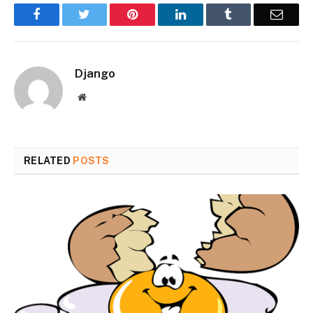
Facebook
Twitter
Pinterest
LinkedIn
Tumblr
Email
Django
Website
RELATED
POSTS