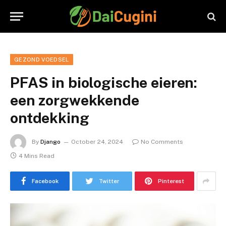
GEZOND VOEDSEL
PFAS in biologische eieren:
een zorgwekkende
ontdekking
By
Django
October 24, 2024
No Comments
4 Mins Read
Facebook
Twitter
Pinterest